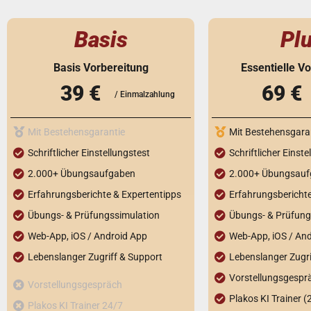
Basis
Pl
Basis Vorbereitung
Essentielle V
39 €
69 €
/ Einmalzahlung
Mit Bestehensgarantie
Mit Bestehensgara
Schriftlicher Einstellungstest
Schriftlicher Einste
2.000+ Übungsaufgaben
2.000+ Übungsau
Erfahrungsberichte & Expertentipps​
Erfahrungsberichte
Übungs- & Prüfungssimulation​
Übungs- & Prüfungs
Web-App, iOS / Android App​
Web-App, iOS / And
Lebenslanger Zugriff & Support​
Lebenslanger Zugri
Vorstellungsgespr
Vorstellungsgespräch
Plakos KI Trainer (2
Plakos KI Trainer 24/7