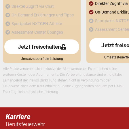
Direkter Zugriff via
Direkter Zugriff via Chat
On-Demand Erklär
On-Demand Erklärungen und Tipps
Sportpaket NXTGE
Sportpaket NXTGEN-Athlete
Assessment Cente
Assessment Center Übungen
Jetzt freis
Jetzt freischalten
Umsatzsteuerfre
Umsatzsteuerfreie Leistung
Alle Preise verstehen sich inklusive der Mehrwertsteuer. Es entstehen keine
weiteren Kosten oder Abonnements. Die Vorbereitungskurse sind ein digitales
Lernangebot der Plakos GmbH und stehen nicht in Verbindung mit der
Feuerwehr. Nach dem Kauf erhältst du deine Zugangsdaten bequem per E-Mail.
Es erfolgt keine physische Lieferung.
Karriere
Berufsfeuerwehr