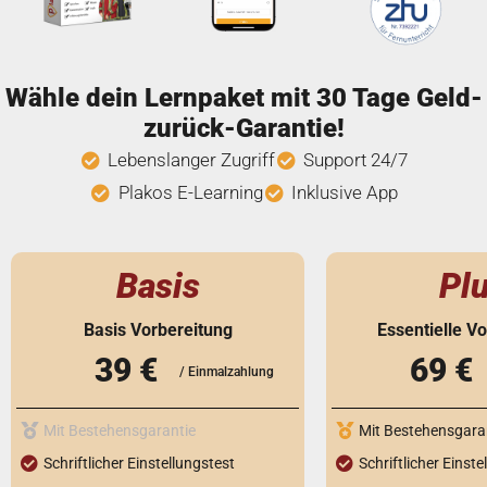
Wähle dein Lernpaket mit 30 Tage Geld-
zurück-Garantie!
Lebenslanger Zugriff
Support 24/7
Plakos E-Learning
Inklusive App
Basis
Pl
Basis Vorbereitung
Essentielle V
39 €
69 €
/ Einmalzahlung
Mit Bestehensgarantie
Mit Bestehensgara
Schriftlicher Einstellungstest
Schriftlicher Einste