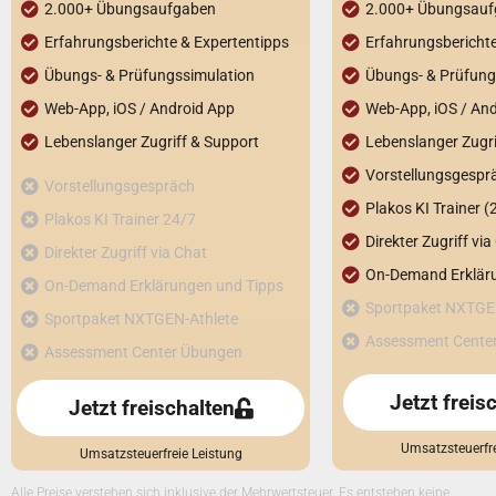
2.000+ Übungsaufgaben
2.000+ Übungsau
Erfahrungsberichte & Expertentipps​
Erfahrungsberichte
Übungs- & Prüfungssimulation​
Übungs- & Prüfungs
Web-App, iOS / Android App​
Web-App, iOS / And
Lebenslanger Zugriff & Support​
Lebenslanger Zugri
Vorstellungsgespr
Vorstellungsgespräch
Plakos KI Trainer (2
Plakos KI Trainer 24/7
Direkter Zugriff via
Direkter Zugriff via Chat
On-Demand Erklär
On-Demand Erklärungen und Tipps
Sportpaket NXTGE
Sportpaket NXTGEN-Athlete
Assessment Cente
Assessment Center Übungen
Jetzt freis
Jetzt freischalten
Umsatzsteuerfre
Umsatzsteuerfreie Leistung
Alle Preise verstehen sich inklusive der Mehrwertsteuer. Es entstehen keine