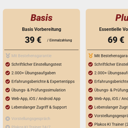
Basis
Pl
Basis Vorbereitung
Essentielle V
39 €
69 €
/ Einmalzahlung
Mit Bestehensgarantie
Mit Bestehensgara
Schriftlicher Einstellungstest
Schriftlicher Einste
2.000+ Übungsaufgaben
2.000+ Übungsau
Erfahrungsberichte & Expertentipps​
Erfahrungsberichte
Übungs- & Prüfungssimulation​
Übungs- & Prüfungs
Web-App, iOS / Android App​
Web-App, iOS / And
Lebenslanger Zugriff & Support​
Lebenslanger Zugri
Vorstellungsgespr
Vorstellungsgespräch
Plakos KI Trainer (2
Plakos KI Trainer 24/7