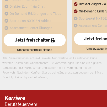
Direkter Zugriff via
Direkter Zugriff via Chat
On-Demand Erklär
On-Demand Erklärungen und Tipps
Sportpaket NXTGE
Sportpaket NXTGEN-Athlete
Assessment Cente
Assessment Center Übungen
Jetzt freis
Jetzt freischalten
Umsatzsteuerfre
Umsatzsteuerfreie Leistung
Alle Preise verstehen sich inklusive der Mehrwertsteuer. Es entstehen keine
weiteren Kosten oder Abonnements. Die Vorbereitungskurse sind ein digitales
Lernangebot der Plakos GmbH und stehen nicht in Verbindung mit der
Feuerwehr. Nach dem Kauf erhältst du deine Zugangsdaten bequem per E-Mail.
Es erfolgt keine physische Lieferung.
Karriere
Berufsfeuerwehr