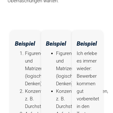
Überraschungen warten.
Beispiel
Beispiel
Beispiel
Figuren-
Figuren-
Ich erlebe
und
und
es immer
Matrizenaufgaben
Matrizenaufgaben
wieder:
(logisches
(logisches
Bewerber
Denken)
Denken)
kommen
Konzentrationsaufgaben,
Konzentrationsaufgaben,
gut
z. B.
z. B.
vorbereitet
Durchstreichtests
Durchstreichtests
in den