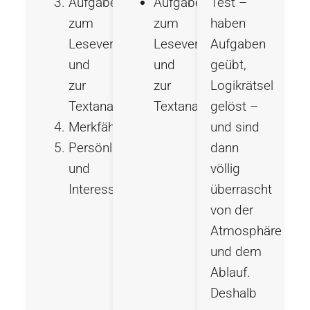
Aufgaben
Aufgaben
Test –
zum
zum
haben
Leseverständnis
Leseverständnis
Aufgaben
und
und
geübt,
zur
zur
Logikrätsel
Textanalyse
Textanalyse
gelöst –
Merkfähigkeitsaufgaben
und sind
Persönlichkeits-
dann
und
völlig
Interessenfragebögen
überrascht
von der
Atmosphäre
und dem
Ablauf.
Deshalb